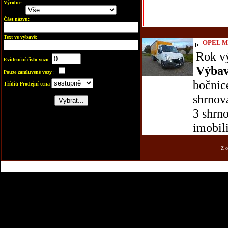
Výrobce
Část názvu:
Text ve výbavě:
OPEL 
Rok v
Evidenční číslo vozu
:
Výbav
Pouze zamluvené vozy
:
bočnice
Třídit: Prodejní cena
shrnova
3 shrno
imobili
Z c