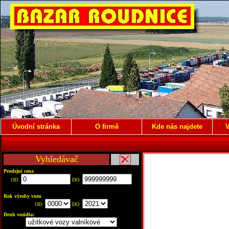
Úvodní stránka
O firmě
Kde nás najdete
V
Vyhledávač
Prodejní cena
OD:
DO:
Rok výroby vozu
OD:
DO:
Druh vozidla: