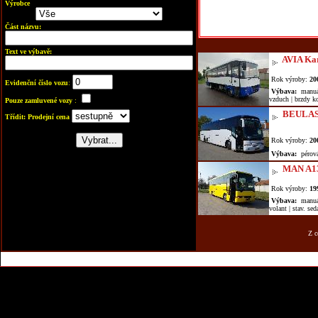
Výrobce
Část názvu:
Text ve výbavě:
AVIA Ka
Rok výroby:
20
Evidenční číslo vozu
:
Výbava:
manuál 
vzduch | brzdy
Pouze zamluvené vozy
:
BEULAS
Třídit: Prodejní cena
Rok výroby:
20
Výbava:
pérován
MAN A1
Rok výroby:
19
Výbava:
manuál 
volant | stav. sed
Z c