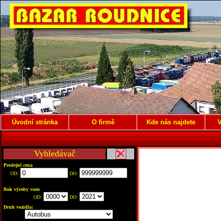
Úvodní stránka
O firmě
Kde nás najdete
V
Vyhledávač
Prodejní cena
OD:
DO:
Rok výroby vozu
OD:
DO:
Druh vozidla: