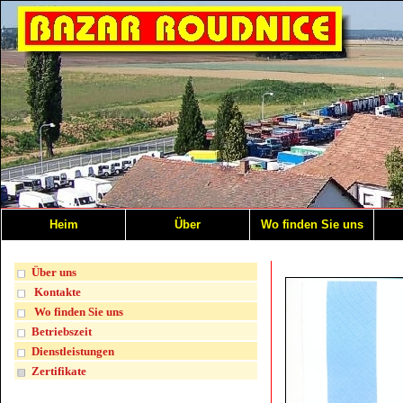
Heim
Über
Wo finden Sie uns
Über uns
Kontakte
Wo finden Sie uns
Betriebszeit
Dienstleistungen
Zertifikate