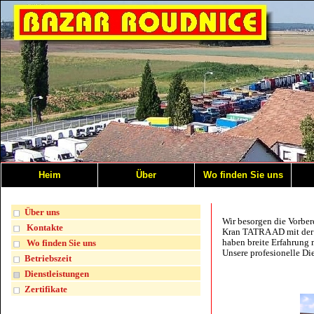
Heim
Über
Wo finden Sie uns
Über uns
Wir besorgen die Vorbe
Kontakte
Kran TATRA AD mit der 
haben breite Erfahrung 
Wo finden Sie uns
Unsere profesionelle Di
Betriebszeit
Dienstleistungen
Zertifikate