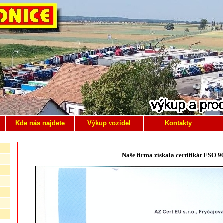
Kde nás najdete
Výkup vozidel
Kontakty
Naše firma získala certifikát ESO 