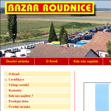
Úvodní stránka
O firmě
Kde nás najdete
V
O firmě
Certifikace
Výkup vozidel
Kontakty
Kde nás najdete ?
Prodejní doba
Úvodní stránka