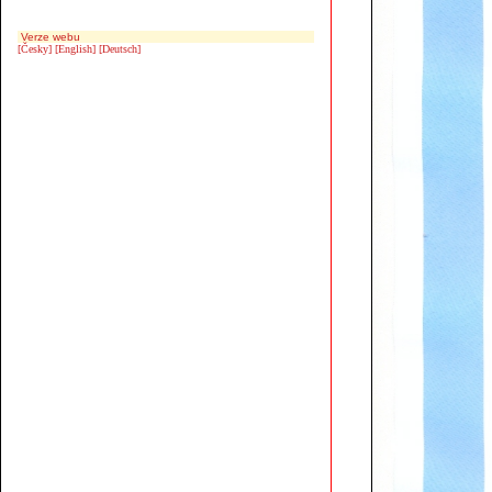
Verze webu
[Česky]
[English]
[Deutsch]