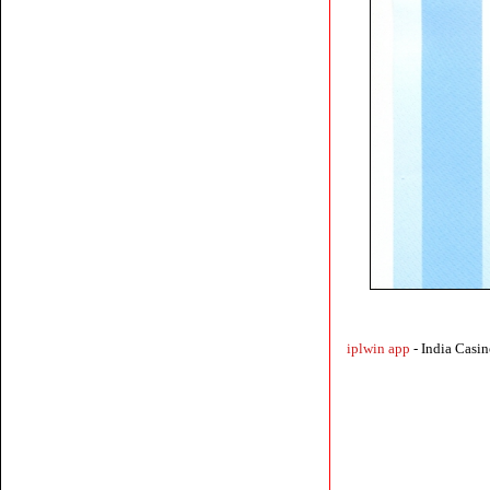
iplwin app
- India Cas