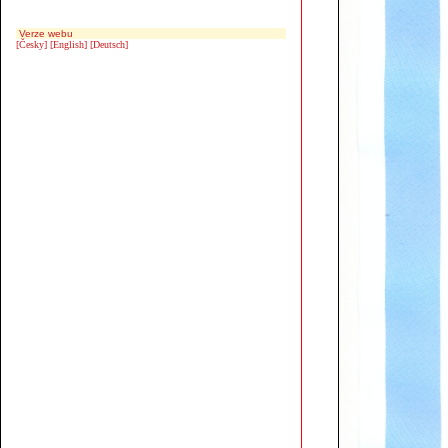
Verze webu
[Česky]
[English]
[Deutsch]