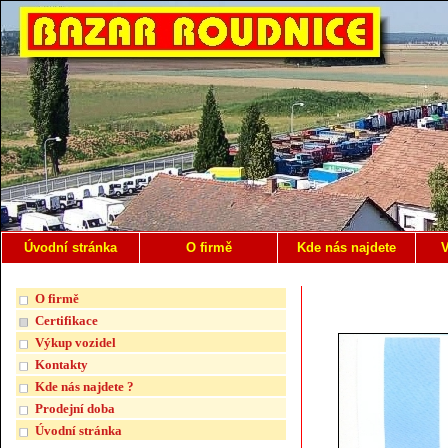
Úvodní stránka
O firmě
Kde nás najdete
V
O firmě
Certifikace
Výkup vozidel
Kontakty
Kde nás najdete ?
Prodejní doba
Úvodní stránka