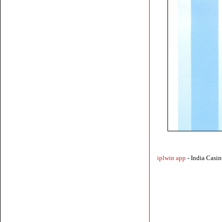
iplwin app
- India Cas