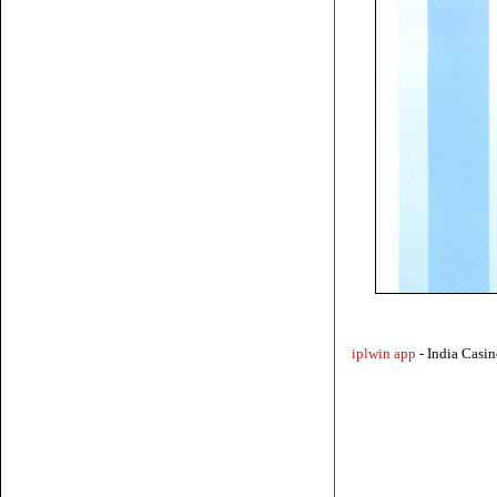
iplwin app
- India Cas