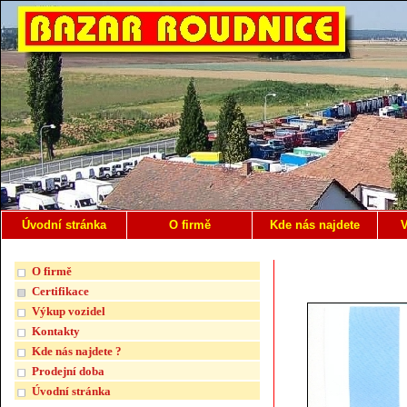
Úvodní stránka
O firmě
Kde nás najdete
V
O firmě
Certifikace
Výkup vozidel
Kontakty
Kde nás najdete ?
Prodejní doba
Úvodní stránka