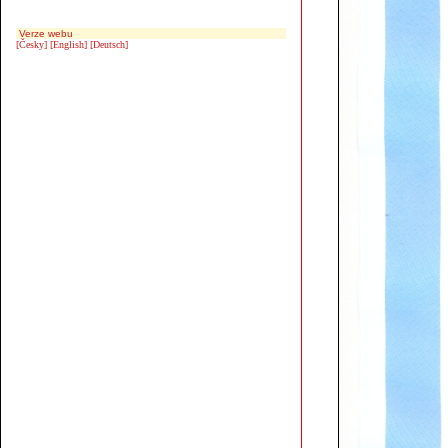
Verze webu
[Česky]
[English]
[Deutsch]