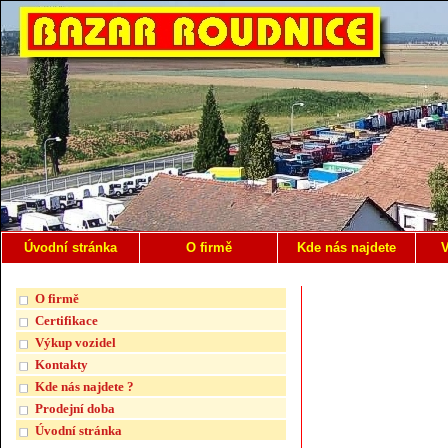
Úvodní stránka
O firmě
Kde nás najdete
V
O firmě
Certifikace
Výkup vozidel
Kontakty
Kde nás najdete ?
Prodejní doba
Úvodní stránka