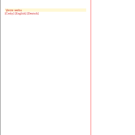
Verze webu
[Česky]
[English]
[Deutsch]