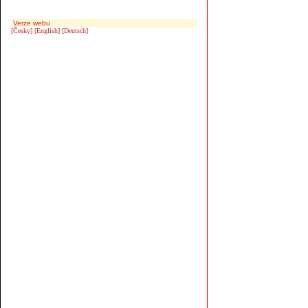
Verze webu
[Česky]
[English]
[Deutsch]