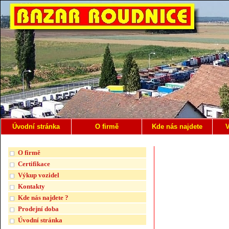
Úvodní stránka
O firmě
Kde nás najdete
V
O firmě
Certifikace
Výkup vozidel
Kontakty
Kde nás najdete ?
Prodejní doba
Úvodní stránka