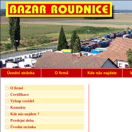
Úvodní stránka
O firmě
Kde nás najdete
V
O firmě
Certifikace
Výkup vozidel
Kontakty
Kde nás najdete ?
Prodejní doba
Úvodní stránka