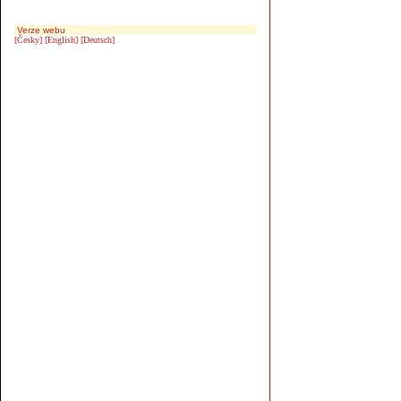
Verze webu
[Česky]
[English]
[Deutsch]