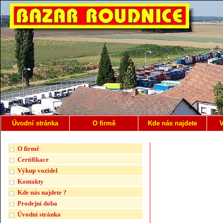
Úvodní stránka
O firmě
Kde nás najdete
V
O firmě
Certifikace
Výkup vozidel
Kontakty
Kde nás najdete ?
Prodejní doba
Úvodní stránka