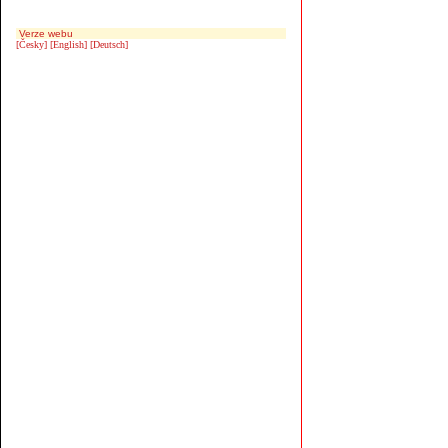
Verze webu
[Česky]
[English]
[Deutsch]