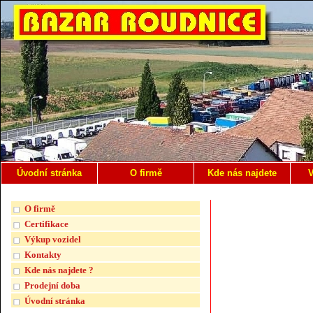
Úvodní stránka
O firmě
Kde nás najdete
V
O firmě
Certifikace
Výkup vozidel
Kontakty
Kde nás najdete ?
Prodejní doba
Úvodní stránka