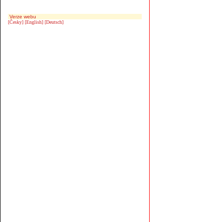
Verze webu
[Česky]
[English]
[Deutsch]