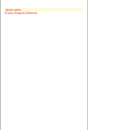
Verze webu
[Česky]
[English]
[Deutsch]