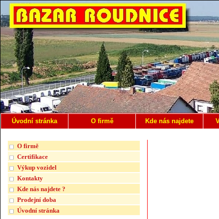
Úvodní stránka
O firmě
Kde nás najdete
V
O firmě
Certifikace
Výkup vozidel
Kontakty
Kde nás najdete ?
Prodejní doba
Úvodní stránka