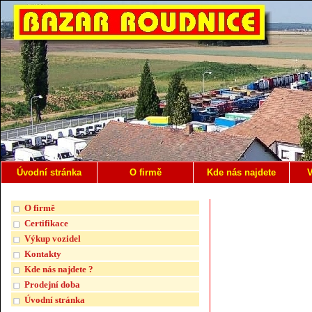
Úvodní stránka
O firmě
Kde nás najdete
V
O firmě
Certifikace
Výkup vozidel
Kontakty
Kde nás najdete ?
Prodejní doba
Úvodní stránka