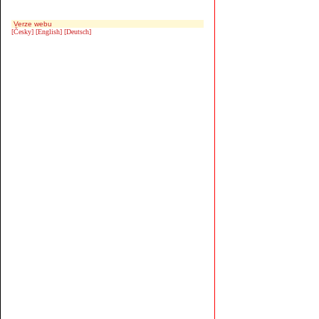
Verze webu
[Česky]
[English]
[Deutsch]