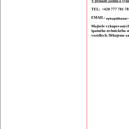
V případě zájmu o výku
TEL: +420 777 781 7
EMAIL:
Majitele vykupovaných
špatného technického s
vozidlech. Děkujeme za