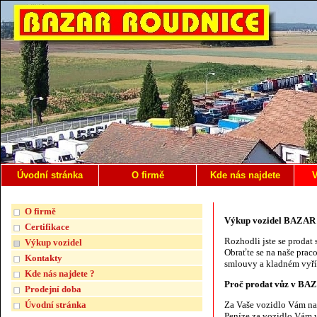
Úvodní stránka
O firmě
Kde nás najdete
V
O firmě
Výkup vozidel BAZA
Certifikace
Rozhodli jste se prodat
Výkup vozidel
Obraťte se na naše prac
Kontakty
smlouvy a kladném vyříz
Kde nás najdete ?
Proč prodat vůz v B
Prodejní doba
Úvodní stránka
Za Vaše vozidlo Vám n
Peníze za vozidlo Vám v