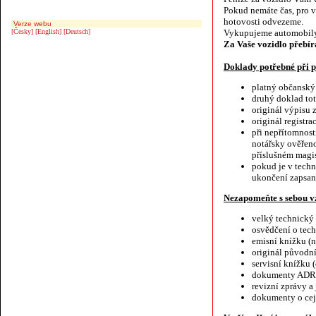
Pokud nemáte čas, pro 
hotovosti odvezeme.
Verze webu
[Česky]
[English]
[Deutsch]
Vykupujeme automobily
Za Vaše vozidlo přebír
Doklady potřebné při
platný občanský
druhý doklad toto
originál výpisu 
originál registr
při nepřítomnost
notářsky ověřeno
příslušném magis
pokud je v tech
ukončení zapsan
Nezapomeňte s sebou vz
velký technický
osvědčení o tec
emisní knížku (n
originál původn
servisní knížku
dokumenty ADR n
revizní zprávy a
dokumenty o cej