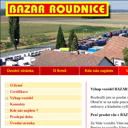
Úvodní stránka
O firmě
Kde nás najdete
V
O firmě
Výkup vozidel BAZA
Certifikace
Rozhodli jste se prodat
Výkup vozidel
Obraťte se na naše prac
Kontakty
smlouvy a kladném vyříz
Kde nás najdete ?
Proč prodat vůz v B
Prodejní doba
Úvodní stránka
Za Vaše vozidlo Vám n
Peníze za vozidlo Vám v