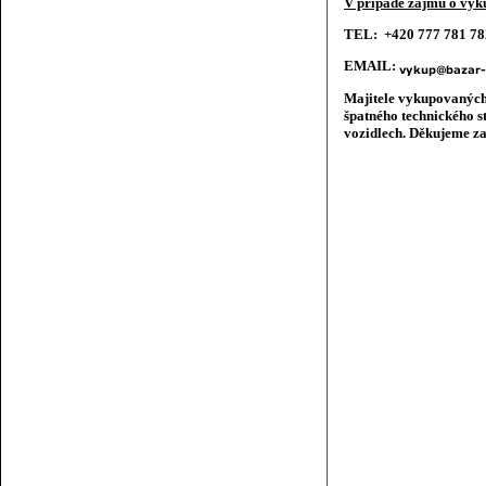
V případě zájmu o výku
TEL: +420 777 781 7
EMAIL:
Majitele vykupovaných
špatného technického s
vozidlech. Děkujeme za