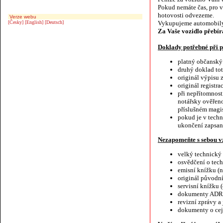
Pokud nemáte čas, pro 
hotovosti odvezeme.
Verze webu
[Česky]
[English]
[Deutsch]
Vykupujeme automobily
Za Vaše vozidlo přebír
Doklady potřebné při
platný občanský
druhý doklad toto
originál výpisu 
originál registr
při nepřítomnost
notářsky ověřeno
příslušném magis
pokud je v tech
ukončení zapsan
Nezapomeňte s sebou vz
velký technický
osvědčení o tec
emisní knížku (n
originál původn
servisní knížku
dokumenty ADR n
revizní zprávy a
dokumenty o cej