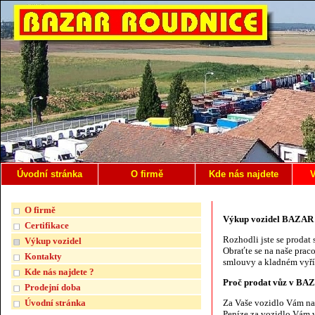
Úvodní stránka
O firmě
Kde nás najdete
V
O firmě
Výkup vozidel BAZA
Certifikace
Rozhodli jste se prodat
Výkup vozidel
Obraťte se na naše prac
Kontakty
smlouvy a kladném vyříz
Kde nás najdete ?
Proč prodat vůz v B
Prodejní doba
Úvodní stránka
Za Vaše vozidlo Vám n
Peníze za vozidlo Vám v