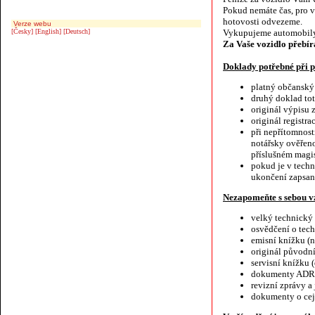
Pokud nemáte čas, pro 
hotovosti odvezeme.
Verze webu
[Česky]
[English]
[Deutsch]
Vykupujeme automobily
Za Vaše vozidlo přebír
Doklady potřebné při
platný občanský
druhý doklad toto
originál výpisu 
originál registr
při nepřítomnost
notářsky ověřeno
příslušném magis
pokud je v tech
ukončení zapsan
Nezapomeňte s sebou vz
velký technický
osvědčení o tec
emisní knížku (n
originál původn
servisní knížku
dokumenty ADR n
revizní zprávy a
dokumenty o cej