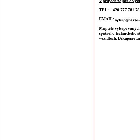
V případě zájmu o výku
TEL: +420 777 781 7
EMAIL:
Majitele vykupovaných
špatného technického s
vozidlech. Děkujeme za