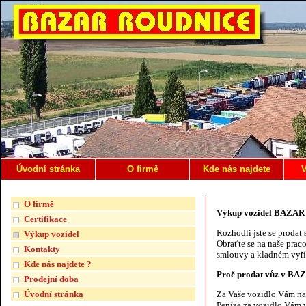
Úvodní stránka
O firmě
Kde nás najdete
V
O firmě
Výkup vozidel BAZA
Certifikace
Rozhodli jste se prodat
Výkup vozidel
Obraťte se na naše prac
Kontakty
smlouvy a kladném vyříz
Kde nás najdete ?
Proč prodat vůz v B
Prodejní doba
Úvodní stránka
Za Vaše vozidlo Vám n
Peníze za vozidlo Vám v