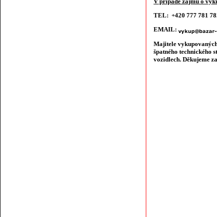
V případě zájmu o výku
TEL: +420 777 781 7
EMAIL:
Majitele vykupovaných
špatného technického s
vozidlech. Děkujeme za