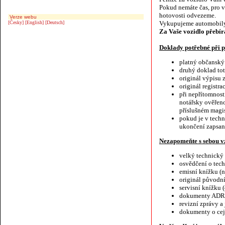
Pokud nemáte čas, pro 
hotovosti odvezeme.
Verze webu
[Česky]
[English]
[Deutsch]
Vykupujeme automobily
Za Vaše vozidlo přebír
Doklady potřebné při
platný občanský
druhý doklad toto
originál výpisu 
originál registr
při nepřítomnost
notářsky ověřeno
příslušném magis
pokud je v tech
ukončení zapsan
Nezapomeňte s sebou vz
velký technický
osvědčení o tec
emisní knížku (n
originál původn
servisní knížku
dokumenty ADR n
revizní zprávy a
dokumenty o cej