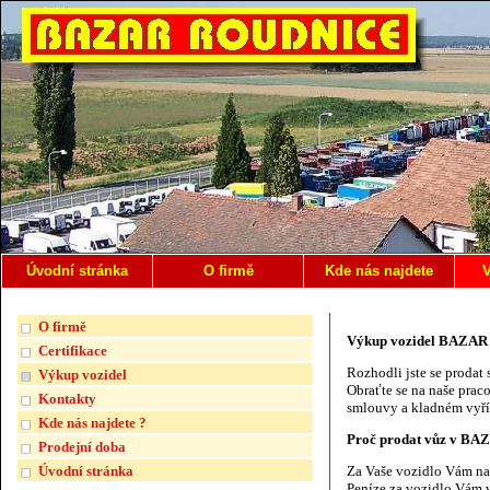
Úvodní stránka
O firmě
Kde nás najdete
V
O firmě
Výkup vozidel BAZA
Certifikace
Rozhodli jste se prodat
Výkup vozidel
Obraťte se na naše prac
Kontakty
smlouvy a kladném vyříz
Kde nás najdete ?
Proč prodat vůz v B
Prodejní doba
Úvodní stránka
Za Vaše vozidlo Vám n
Peníze za vozidlo Vám v