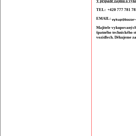
V případě zájmu o výku
TEL: +420 777 781 7
EMAIL:
Majitele vykupovaných
špatného technického s
vozidlech. Děkujeme za