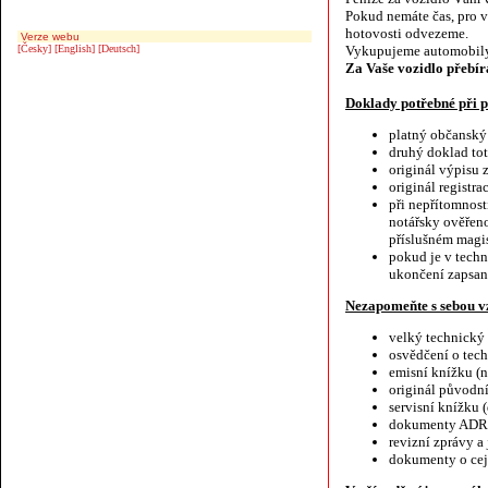
Pokud nemáte čas, pro 
hotovosti odvezeme.
Verze webu
[Česky]
[English]
[Deutsch]
Vykupujeme automobily
Za Vaše vozidlo přebír
Doklady potřebné při
platný občanský
druhý doklad toto
originál výpisu 
originál registr
při nepřítomnost
notářsky ověřeno
příslušném magis
pokud je v tech
ukončení zapsan
Nezapomeňte s sebou vz
velký technický
osvědčení o tec
emisní knížku (n
originál původn
servisní knížku
dokumenty ADR n
revizní zprávy a
dokumenty o cej