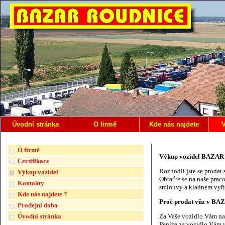
Úvodní stránka
O firmě
Kde nás najdete
V
O firmě
Výkup vozidel BAZA
Certifikace
Rozhodli jste se prodat
Výkup vozidel
Obraťte se na naše prac
Kontakty
smlouvy a kladném vyříz
Kde nás najdete ?
Proč prodat vůz v B
Prodejní doba
Úvodní stránka
Za Vaše vozidlo Vám n
Peníze za vozidlo Vám v