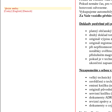
Pokud nemáte čas, pro 
hotovosti odvezeme.
Verze webu
[Česky]
[English]
[Deutsch]
Vykupujeme automobily
Za Vaše vozidlo přebír
Doklady potřebné při
platný občanský
druhý doklad toto
originál výpisu 
originál registr
při nepřítomnost
notářsky ověřeno
příslušném magis
pokud je v tech
ukončení zapsan
Nezapomeňte s sebou vz
velký technický
osvědčení o tec
emisní knížku (n
originál původn
servisní knížku
dokumenty ADR n
revizní zprávy a
dokumenty o cej