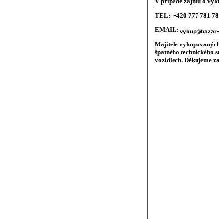
V případě zájmu o výku
TEL: +420 777 781 7
EMAIL:
Majitele vykupovaných
špatného technického s
vozidlech. Děkujeme za