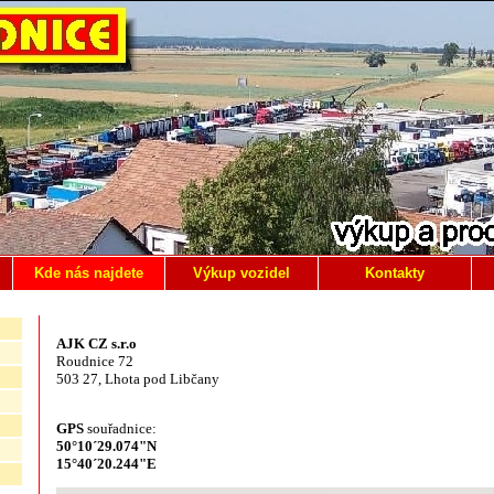
Kde nás najdete
Výkup vozidel
Kontakty
AJK CZ s.r.o
Roudnice 72
503 27, Lhota pod Libčany
GPS
souřadnice:
50°10´29.074"N
15°40´20.244"E