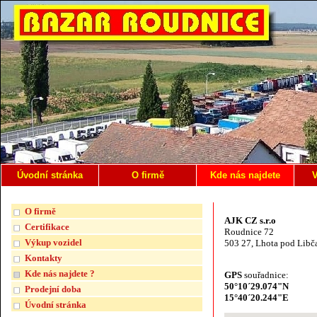
Úvodní stránka
O firmě
Kde nás najdete
V
O firmě
AJK CZ s.r.o
Certifikace
Roudnice 72
Výkup vozidel
503 27, Lhota pod Libč
Kontakty
Kde nás najdete ?
GPS
souřadnice:
50°10´29.074"N
Prodejní doba
15°40´20.244"E
Úvodní stránka