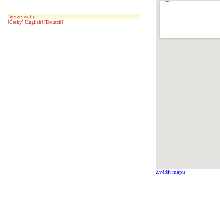
Verze webu
[Česky]
[English]
[Deutsch]
Zvětšit mapu