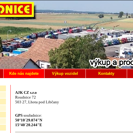
Kde nás najdete
Výkup vozidel
Kontakty
AJK CZ s.r.o
Roudnice 72
503 27, Lhota pod Libčany
GPS
souřadnice:
50°10´29.074"N
15°40´20.244"E