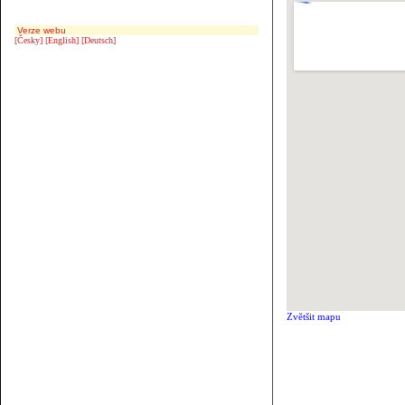
Verze webu
[Česky]
[English]
[Deutsch]
Zvětšit mapu