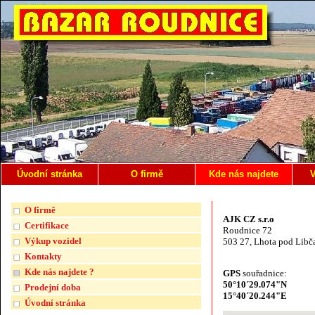
Úvodní stránka
O firmě
Kde nás najdete
V
O firmě
AJK CZ s.r.o
Certifikace
Roudnice 72
Výkup vozidel
503 27, Lhota pod Libč
Kontakty
Kde nás najdete ?
GPS
souřadnice:
50°10´29.074"N
Prodejní doba
15°40´20.244"E
Úvodní stránka