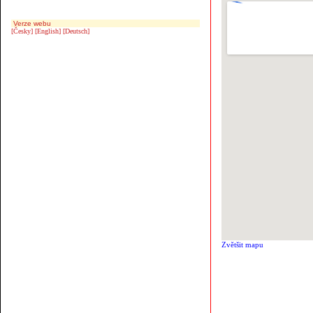
Verze webu
[Česky]
[English]
[Deutsch]
Zvětšit mapu