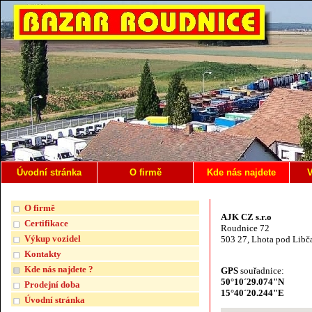
Úvodní stránka
O firmě
Kde nás najdete
V
O firmě
AJK CZ s.r.o
Certifikace
Roudnice 72
Výkup vozidel
503 27, Lhota pod Libč
Kontakty
Kde nás najdete ?
GPS
souřadnice:
50°10´29.074"N
Prodejní doba
15°40´20.244"E
Úvodní stránka