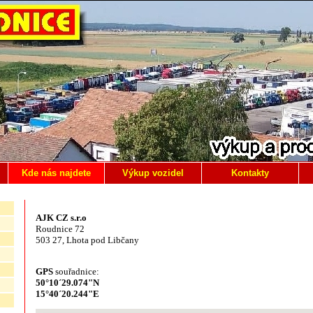
Kde nás najdete
Výkup vozidel
Kontakty
AJK CZ s.r.o
Roudnice 72
503 27, Lhota pod Libčany
GPS
souřadnice:
50°10´29.074"N
15°40´20.244"E