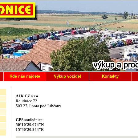
Kde nás najdete
Výkup vozidel
Kontakty
AJK CZ s.r.o
Roudnice 72
503 27, Lhota pod Libčany
GPS
souřadnice:
50°10´29.074"N
15°40´20.244"E