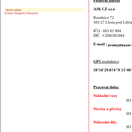
Poštovní adresa
AJK CZ s.r.o
Verze webu
[Česky]
[English]
[Deutsch]
Roudnice 72
503 27 Lhota pod Libč
IČO : 065 81 994
DIČ : CZ06581994
E-mail :
GPS
souřadnice
:
50°10´29.074"N 15°40
Pracovní doba:
Nákladní vozy
SO ZAV
Návěsy a přívěsy
SO ZAV
Náhradní díly
SO ZAV