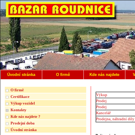
Úvodní stránka
O firmě
Kde nás najdete
V
O firmě
Výkup
Certifikace
Prodej
Výkup vozidel
Prodej
Kontakty
Kancelář
Kde nás najdete ?
Prodejna, náhradní díly
Prodejní doba
Úvodní stránka