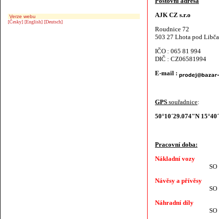
Poštovní adresa
AJK CZ s.r.o
Verze webu
[Česky]
[English]
[Deutsch]
Roudnice 72
503 27 Lhota pod Libč
IČO : 065 81 994
DIČ : CZ06581994
E-mail :
GPS
souřadnice
:
50°10´29.074"N 15°40
Pracovní doba:
Nákladní vozy
SO ZAV
Návěsy a přívěsy
SO ZAV
Náhradní díly
SO ZAV