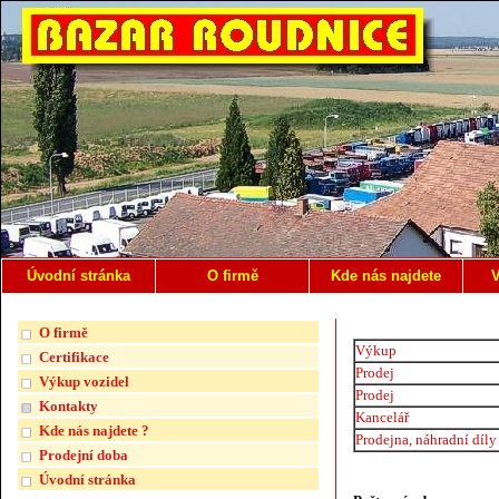
Úvodní stránka
O firmě
Kde nás najdete
V
O firmě
Výkup
Certifikace
Prodej
Výkup vozidel
Prodej
Kontakty
Kancelář
Kde nás najdete ?
Prodejna, náhradní díly
Prodejní doba
Úvodní stránka