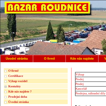
Úvodní stránka
O firmě
Kde nás najdete
V
O firmě
Výkup
Certifikace
Prodej
Výkup vozidel
Prodej
Kontakty
Kancelář
Kde nás najdete ?
Prodejna, náhradní díly
Prodejní doba
Úvodní stránka