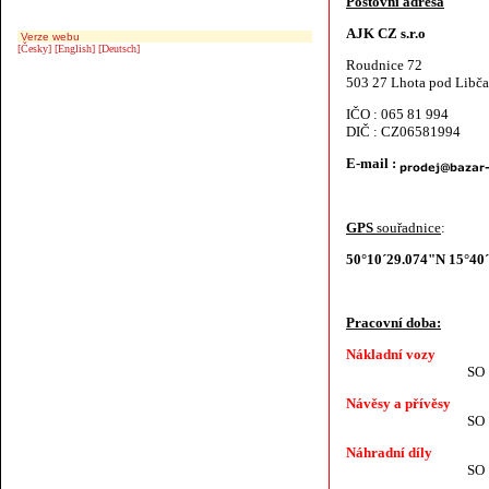
Poštovní adresa
AJK CZ s.r.o
Verze webu
[Česky]
[English]
[Deutsch]
Roudnice 72
503 27 Lhota pod Libč
IČO : 065 81 994
DIČ : CZ06581994
E-mail :
GPS
souřadnice
:
50°10´29.074"N 15°40
Pracovní doba:
Nákladní vozy
SO ZAV
Návěsy a přívěsy
SO ZAV
Náhradní díly
SO ZAV