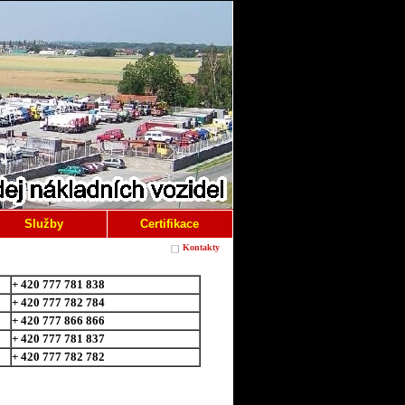
Služby
Certifikace
Kontakty
+ 420 777 781 838
+ 420 777 782 784
+ 420 777 866 866
+ 420 777 781 837
+ 420 777 782 782