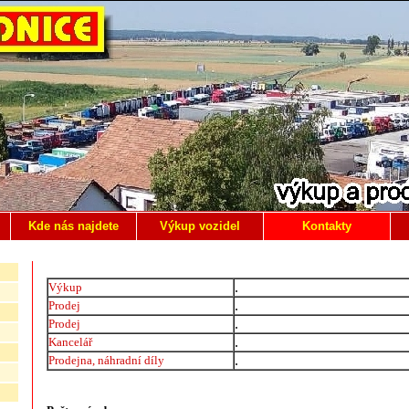
Kde nás najdete
Výkup vozidel
Kontakty
.
Výkup
.
Prodej
.
Prodej
.
Kancelář
.
Prodejna, náhradní díly