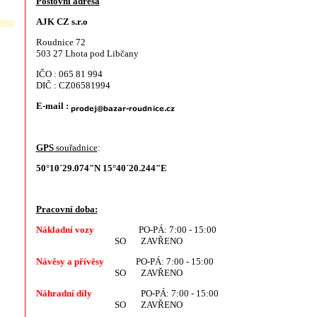
Poštovní adresa
AJK CZ s.r.o
Roudnice 72
503 27 Lhota pod Libčany
IČO : 065 81 994
DIČ : CZ06581994
E-mail :
GPS
souřadnice
:
50°10´29.074"N 15°40´20.244"E
Pracovní doba:
Nákladní vozy
PO-PÁ: 7:00 - 15:00
SO ZAVŘENO
Návěsy a přívěsy
PO-PÁ: 7:00 - 15:00
SO ZAVŘENO
Náhradní díly
PO-PÁ: 7:00 - 15:00
SO ZAVŘENO