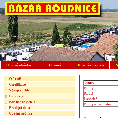
Úvodní stránka
O firmě
Kde nás najdete
V
O firmě
Výkup
Certifikace
Prodej
Výkup vozidel
Prodej
Kontakty
Kancelář
Kde nás najdete ?
Prodejna, náhradní díly
Prodejní doba
Úvodní stránka