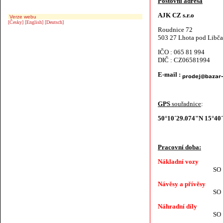
Poštovní adresa
AJK CZ s.r.o
Verze webu
[Česky]
[English]
[Deutsch]
Roudnice 72
503 27 Lhota pod Libč
IČO : 065 81 994
DIČ : CZ06581994
E-mail :
GPS
souřadnice
:
50°10´29.074"N 15°40
Pracovní doba:
Nákladní vozy
SO ZAV
Návěsy a přívěsy
SO ZAV
Náhradní díly
SO ZAV