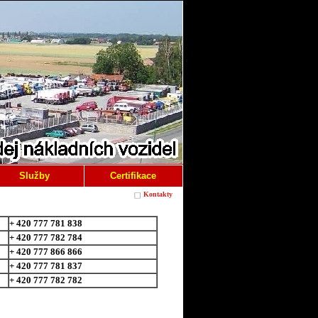
Služby
Certifikace
Kontakty
+ 420 777 781 838
+ 420 777 782 784
+ 420 777 866 866
+ 420 777 781 837
+ 420 777 782 782