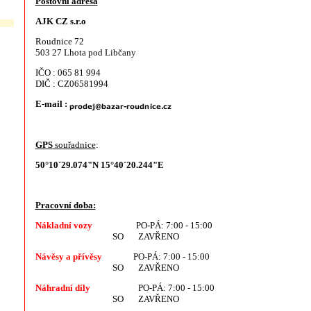
Poštovní adresa
AJK CZ s.r.o
Roudnice 72
503 27 Lhota pod Libčany
IČO : 065 81 994
DIČ : CZ06581994
E-mail :
GPS
souřadnice
:
50°10´29.074"N 15°40´20.244"E
Pracovní doba:
Nákladní vozy
PO-PÁ: 7:00 - 15:00
SO ZAVŘENO
Návěsy a přívěsy
PO-PÁ: 7:00 - 15:00
SO ZAVŘENO
Náhradní díly
PO-PÁ: 7:00 - 15:00
SO ZAVŘENO