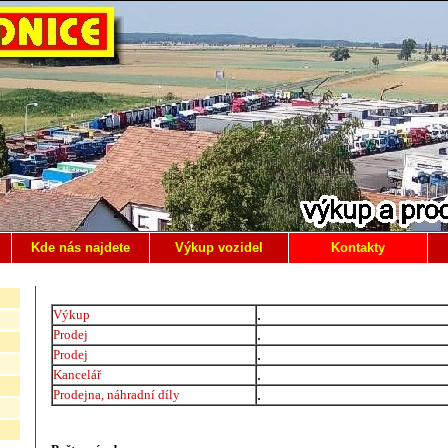
Kde nás najdete
Výkup vozidel
Kontakty
.
Výkup
.
Prodej
.
Prodej
.
Kancelář
.
Prodejna, náhradní díly