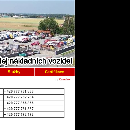
Služby
Certifikace
Kontakty
+ 420 777 781 838
+ 420 777 782 784
+ 420 777 866 866
+ 420 777 781 837
+ 420 777 782 782