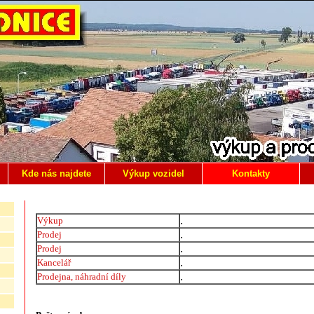
Kde nás najdete
Výkup vozidel
Kontakty
.
Výkup
.
Prodej
.
Prodej
.
Kancelář
.
Prodejna, náhradní díly