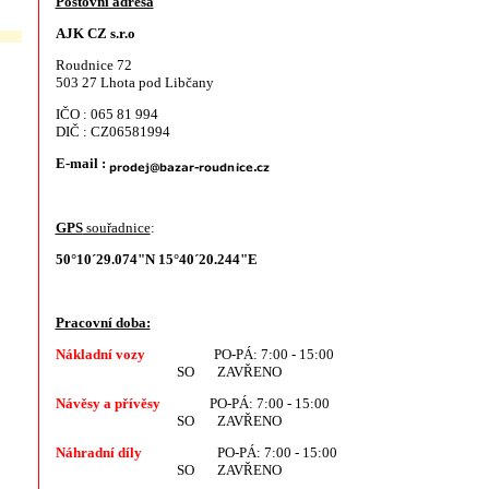
Poštovní adresa
AJK CZ s.r.o
Roudnice 72
503 27 Lhota pod Libčany
IČO : 065 81 994
DIČ : CZ06581994
E-mail :
GPS
souřadnice
:
50°10´29.074"N 15°40´20.244"E
Pracovní doba:
Nákladní vozy
PO-PÁ: 7:00 - 15:00
SO ZAVŘENO
Návěsy a přívěsy
PO-PÁ: 7:00 - 15:00
SO ZAVŘENO
Náhradní díly
PO-PÁ: 7:00 - 15:00
SO ZAVŘENO