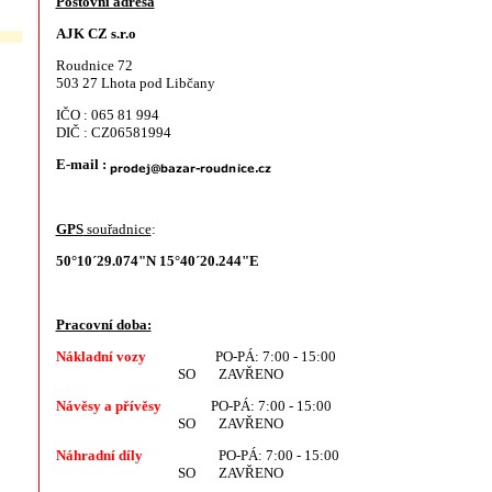
Poštovní adresa
AJK CZ s.r.o
Roudnice 72
503 27 Lhota pod Libčany
IČO : 065 81 994
DIČ : CZ06581994
E-mail :
GPS
souřadnice
:
50°10´29.074"N 15°40´20.244"E
Pracovní doba:
Nákladní vozy
PO-PÁ: 7:00 - 15:00
SO ZAVŘENO
Návěsy a přívěsy
PO-PÁ: 7:00 - 15:00
SO ZAVŘENO
Náhradní díly
PO-PÁ: 7:00 - 15:00
SO ZAVŘENO