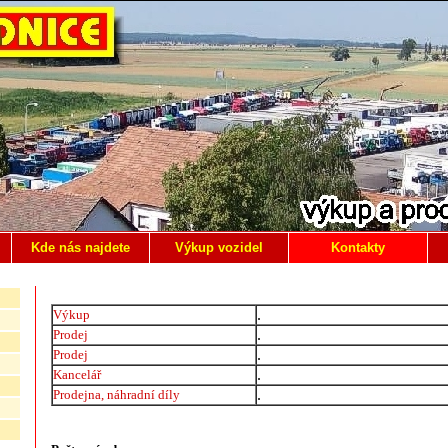
Kde nás najdete
Výkup vozidel
Kontakty
.
Výkup
.
Prodej
.
Prodej
.
Kancelář
.
Prodejna, náhradní díly