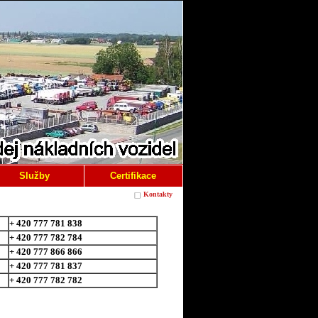
Služby
Certifikace
Kontakty
+ 420 777 781 838
+ 420 777 782 784
+ 420 777 866 866
+ 420 777 781 837
+ 420 777 782 782