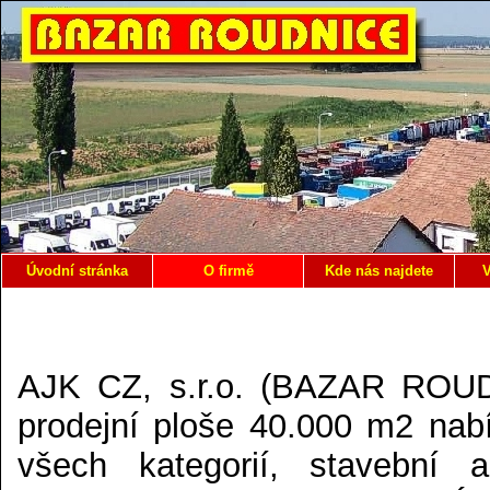
Úvodní stránka
O firmě
Kde nás najdete
V
AJK CZ, s.r.o. (BAZAR ROUDNI
prodejní ploše 40.000 m2 nab
všech kategorií, stavební 