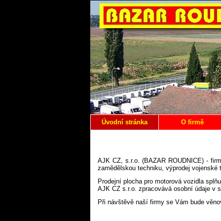
Úvodní stránka
O firmě
AJK CZ, s.r.o. (BAZAR ROUDNICE) - firma 
zamědělskou techniku, výprodej vojenské 
Prodejní plocha pro motorová vozidla splňu
AJK CZ s.r.o. zpracovává osobní údaje v 
Při návštěvě naší firmy se Vám bude věnov