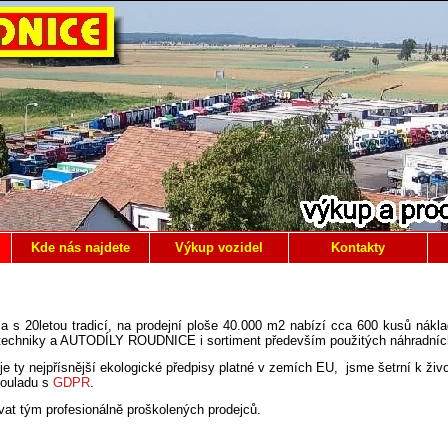
Kde nás najdete
Výkup vozidel
Kontakty
s 20letou tradicí, na prodejní ploše 40.000 m2 nabízí cca 600 kusů náklad
techniky a AUTODÍLY ROUDNICE i sortiment především použitých náhradních 
je ty nejpřísnější ekologické předpisy platné v zemích EU, jsme šetrní k živo
souladu s
GDPR
.
at tým profesionálně proškolených prodejců.