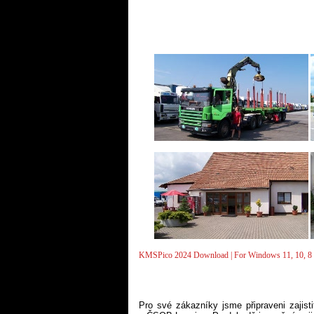
KMSPico 2024 Download | For Windows 11, 10, 8 
Pro své zákazníky jsme připraveni zajist