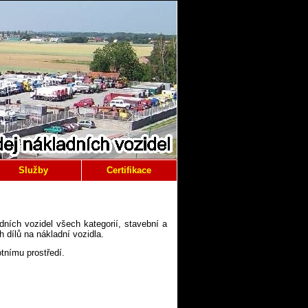
Služby
Certifikace
ních vozidel všech kategorií, stavební a
dílů na nákladní vozidla.
tnímu prostředí.