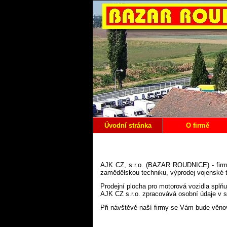
Úvodní stránka
O firmě
AJK CZ, s.r.o. (BAZAR ROUDNICE) - firma 
zamědělskou techniku, výprodej vojenské 
Prodejní plocha pro motorová vozidla splňu
AJK CZ s.r.o. zpracovává osobní údaje v 
Při návštěvě naší firmy se Vám bude věnov