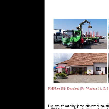
KMSPico 2024 Download | For Windows 11, 10, 8 
Pro své zákazníky jsme připraveni zajist