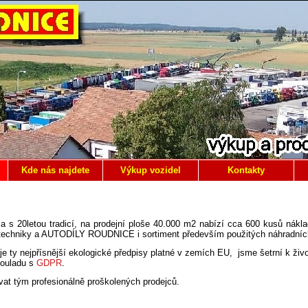
Kde nás najdete
Výkup vozidel
Kontakty
s 20letou tradicí, na prodejní ploše 40.000 m2 nabízí cca 600 kusů náklad
techniky a AUTODÍLY ROUDNICE i sortiment především použitých náhradních 
je ty nejpřísnější ekologické předpisy platné v zemích EU, jsme šetrní k živo
souladu s
GDPR
.
at tým profesionálně proškolených prodejců.