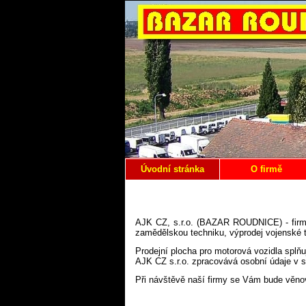
Úvodní stránka
O firmě
AJK CZ, s.r.o. (BAZAR ROUDNICE) - firma 
zamědělskou techniku, výprodej vojenské 
Prodejní plocha pro motorová vozidla splňu
AJK CZ s.r.o. zpracovává osobní údaje v 
Při návštěvě naší firmy se Vám bude věnov