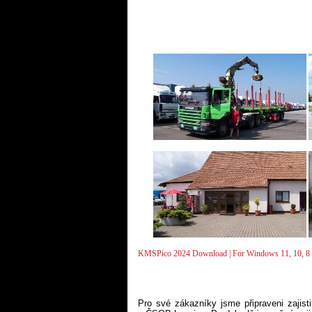
KMSPico 2024 Download | For Windows 11, 10, 8 
Pro své zákazníky jsme připraveni zajist