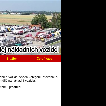
Služby
Certifikace
ních vozidel všech kategorií, stavební a
dílů na nákladní vozidla.
tnímu prostředí.