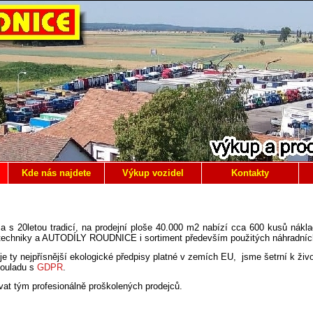
Kde nás najdete
Výkup vozidel
Kontakty
s 20letou tradicí, na prodejní ploše 40.000 m2 nabízí cca 600 kusů náklad
techniky a AUTODÍLY ROUDNICE i sortiment především použitých náhradních 
je ty nejpřísnější ekologické předpisy platné v zemích EU, jsme šetrní k živo
souladu s
GDPR
.
at tým profesionálně proškolených prodejců.