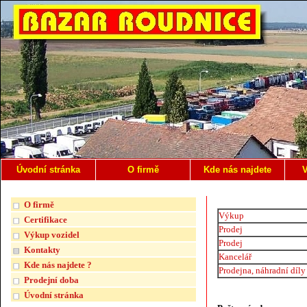
Úvodní stránka
O firmě
Kde nás najdete
V
O firmě
Výkup
Certifikace
Prodej
Výkup vozidel
Prodej
Kontakty
Kancelář
Kde nás najdete ?
Prodejna, náhradní díly
Prodejní doba
Úvodní stránka