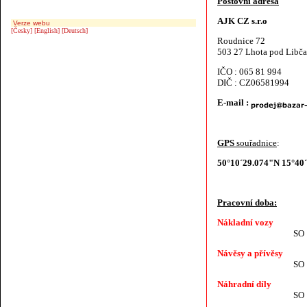
Poštovní adresa
AJK CZ s.r.o
Verze webu
[Česky]
[English]
[Deutsch]
Roudnice 72
503 27 Lhota pod Libč
IČO : 065 81 994
DIČ : CZ06581994
E-mail :
GPS
souřadnice
:
50°10´29.074"N 15°40
Pracovní doba:
Nákladní vozy
SO ZAV
Návěsy a přívěsy
SO ZAV
Náhradní díly
SO ZAV