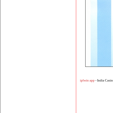
iplwin app
- India Cas