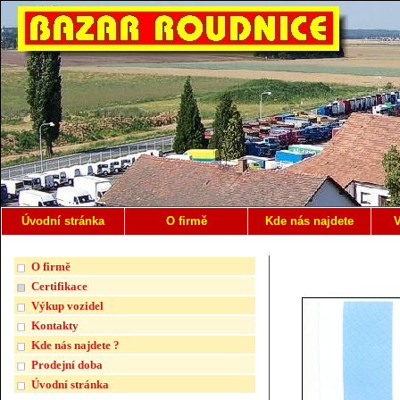
Úvodní stránka
O firmě
Kde nás najdete
V
O firmě
Certifikace
Výkup vozidel
Kontakty
Kde nás najdete ?
Prodejní doba
Úvodní stránka