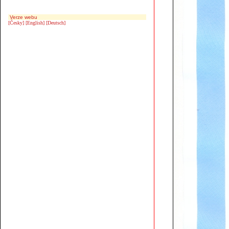
Verze webu
[Česky]
[English]
[Deutsch]