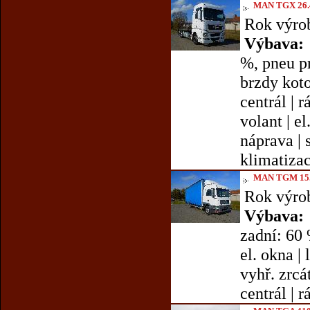
MAN TGX 26.
Rok výro
Výbava:
%, pneu pr
brzdy koto
centrál | r
volant | e
náprava | s
klimatizace
MAN TGM 15.
Rok výro
Výbava:
zadní: 60 
el. okna | 
vyhř. zrcát
centrál | r