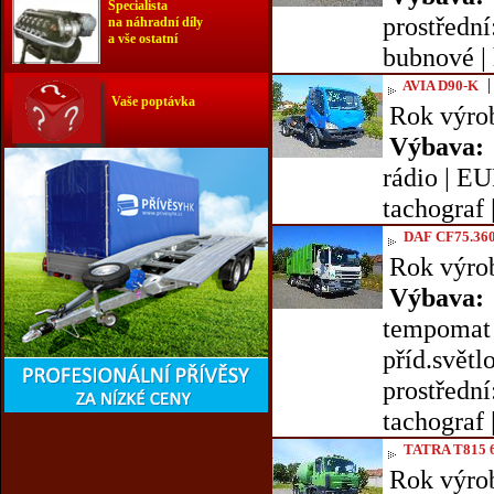
Specialista
prostřední
na náhradní díly
a vše ostatní
bubnové | h
AVIA D90-K
Vaše poptávka
Rok výro
Výbava:
rádio | EU
tachograf 
DAF CF75.360
Rok výro
Výbava:
tempomat |
příd.světl
prostřední
tachograf |
TATRA T815 
Rok výro