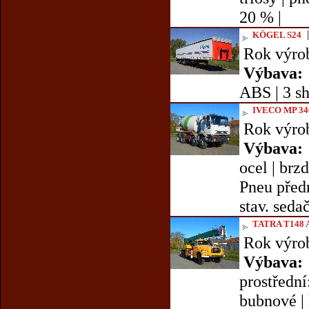
20 % |
KÖGEL S24
Rok výro
Výbava:
ABS | 3 sh
IVECO MP 3
Rok výro
Výbava:
ocel | brz
Pneu předn
stav. sedač
TATRA T148 
Rok výro
Výbava:
prostřední
bubnové | h