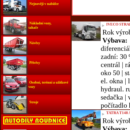
Nejnověji v nabídce
Nákladní vozy,
IVECO STRA
tahače
Rok výro
Výbava:
Návěsy
diferenciá
zadní: 30 
Přívěsy
centrál | r
oko 50 | st
el. okna | 
Osobní, terénní a užitkové
vozy
hydraul. r
sedačka | v
Stroje
počítadlo 
TATRA T148 
Rok výro
Výbava: