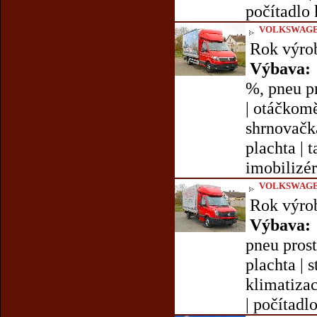
počítadlo 
VOLKSWAGE
Rok výro
Výbava:
%, pneu pr
| otáčkomě
shrnovačka 
plachta | t
imobilizér 
VOLKSWAGE
Rok výro
Výbava:
pneu prost
plachta | s
klimatizac
| počítadl