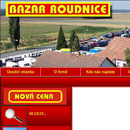
Úvodní stránka
O firmě
Kde nás najdete
V
HLEDAT...