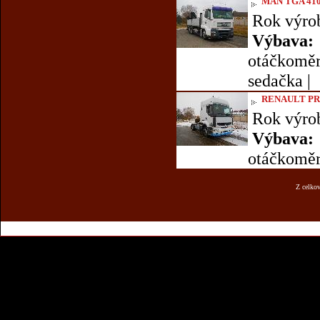
MAN TGA 410
Rok výro
Výbava:
otáčkoměr |
sedačka |
RENAULT PR
Rok výro
Výbava:
otáčkoměr 
Z celko