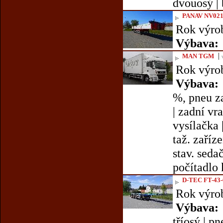
dvouosý |
PANAV NV02
Rok výro
Výbava:
|
MAN TGM
Rok výro
Výbava:
%, pneu z
| zadní vr
vysílačka |
taž. zaříz
stav. sedač
počítadlo 
D-TEC FT-43-
Rok výro
Výbava:
tříosý | p