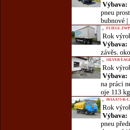
Výbava:
pneu prost
bubnové | 
FLIEGL ZWP
Rok výro
Výbava:
závěs. oko
SILVER EAG
Rok výro
Výbava:
na práci n
oje 113 kg
AVIA A75-K-C
Rok výro
Výbava:
pneu předn