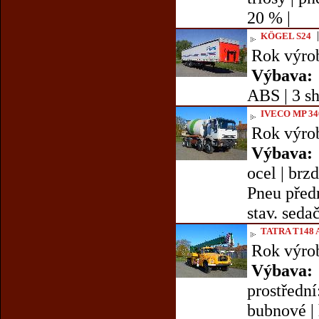
20 % |
KÖGEL S24
Rok výro
Výbava:
ABS | 3 sh
IVECO MP 3
Rok výro
Výbava:
ocel | brz
Pneu předn
stav. sedač
TATRA T148 
Rok výro
Výbava:
prostřední
bubnové | h