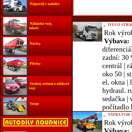
Nejnověji v nabídce
Nákladní vozy,
IVECO STRA
tahače
Rok výro
Výbava:
Návěsy
diferenciá
zadní: 30 
Přívěsy
centrál | r
oko 50 | st
el. okna | 
Osobní, terénní a užitkové
vozy
hydraul. r
sedačka | v
Stroje
počítadlo 
TATRA T148 
Rok výro
Výbava: