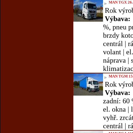
MAN TGX 26.
Rok výro
Výbava:
%, pneu pr
brzdy koto
centrál | r
volant | e
náprava | s
klimatizace
MAN TGM 15.
Rok výro
Výbava:
zadní: 60 
el. okna | 
vyhř. zrcát
centrál | r