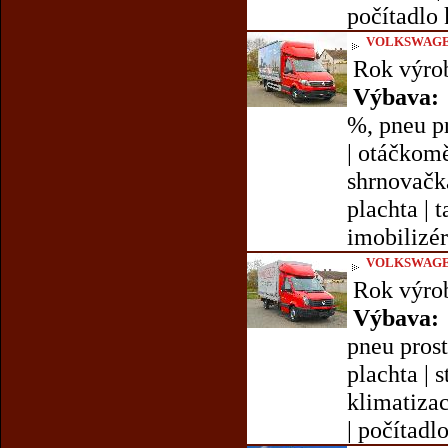
počítadlo 
VOLKSWAGE
Rok výro
Výbava:
%, pneu pr
| otáčkomě
shrnovačka 
plachta | t
imobilizér 
VOLKSWAGE
Rok výro
Výbava:
pneu prost
plachta | s
klimatizac
| počítadl