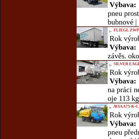
Výbava:
pneu prost
bubnové | 
FLIEGL ZWP
Rok výro
Výbava:
závěs. oko
SILVER EAG
Rok výro
Výbava:
na práci n
oje 113 kg
AVIA A75-K-C
Rok výro
Výbava:
pneu předn