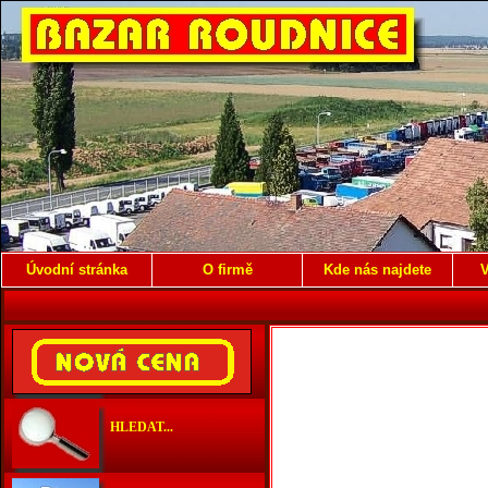
Úvodní stránka
O firmě
Kde nás najdete
V
HLEDAT...