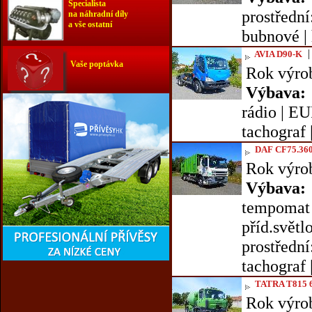
Specialista
prostřední
na náhradní díly
a vše ostatní
bubnové | h
AVIA D90-K
Vaše poptávka
Rok výro
Výbava:
rádio | EU
tachograf 
DAF CF75.360
Rok výro
Výbava:
tempomat |
příd.světl
prostřední
tachograf |
TATRA T815 
Rok výro