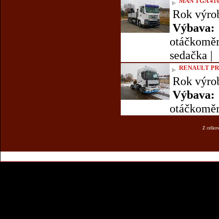
MAN TGA 410
Rok výro
Výbava:
otáčkoměr |
sedačka |
RENAULT PR
Rok výro
Výbava:
otáčkoměr 
Z celko