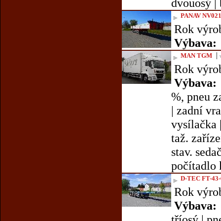
dvouosý |
PANAV NV02
Rok výro
Výbava:
|
MAN TGM
Rok výro
Výbava:
%, pneu z
| zadní vr
vysílačka |
taž. zaříz
stav. sedač
počítadlo 
D-TEC FT-43-
Rok výro
Výbava:
tříosý | p