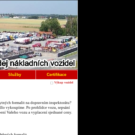
Služby
Certifikace
Výkup vozidel
bytných formalit na dopravním inspektorátu?
idlo vykoupíme. Po prohlídce vozu, sepsání
ení Vašeho vozu a vyplacení sjednané ceny.
řebných formalit.