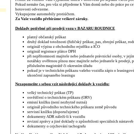
Pokud nemáte čas, pro vůz si přijedeme k Vám domů nebo do práce po ce
hotovosti odvezeme.
Vykupujeme automobily protiúčtem.
Za Vaše vozidlo přebíráme veškeré záruky.
Doklady potřebné při prodeji vozu v BAZARU ROUDNICE
platný občanský průkaz
druhý doklad totožnosti (řidičský průkaz, pas, zbrojní průkaz, rodn
originál výpisu z obchodního rejstříku a IČO
originál registrace plátce DPH
při nepřítomnosti majitele nebo jednatele právnické osoby, v je
notářsky ověřenou plnou moc majitele nebo jednatele k prodeji, p
příslušném magistrátě či okresním úřadu
pokud je v technickém průkazu vašeho vozidla zápis o leasingov
ukončení zapsaného leasingu
Nezapomeňte s sebou vzít následující doklady k vozidlu:
velký technický průkaz (TP)
osvědčení o technickém průkazu (ORV)
emisní knížku (není nezbytně nutná)
originál původního technického průkazu země původu
servisní knížku (doporučujeme)
dokumenty ADR náleží-li k vozidlu
revizní zprávy a jiné doklady o způsobilosti speciálních nástaveb
dokumenty o cejchování tachografu