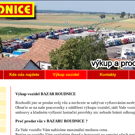
Kde nás najdete
Výkup vozidel
Kontakty
Výkup vozidel BAZAR ROUDNICE
Rozhodli jste se prodat svůj vůz a nechcete se zabývat vyřizováním nez
Obraťte se na naše pracovníky z oddělení výkupu vozidel, rádi Vaše voz
smlouvy a kladném vyřízení lustrační prověrky nic nebude bránit odkoup
Proč prodat vůz v BAZARU ROUDNICE ?
Za Vaše vozidlo Vám nabízíme maximální možnou cenu.
Peníze za vozidlo Vám vyplatíme ihned v hotovosti po sepsání všech pot