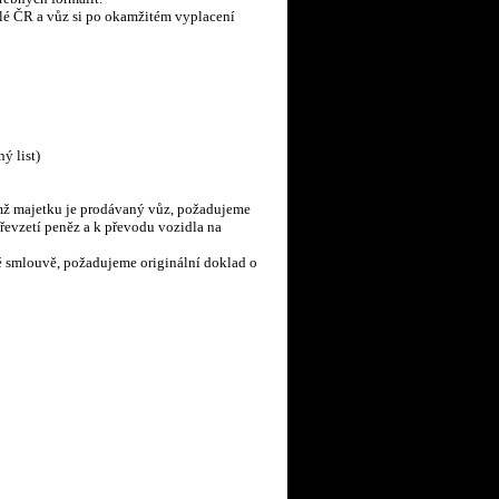
lé ČR a vůz si po okamžitém vyplacení
ý list)
jímž majetku je prodávaný vůz, požadujeme
řevzetí peněz a k převodu vozidla na
é smlouvě, požadujeme originální doklad o