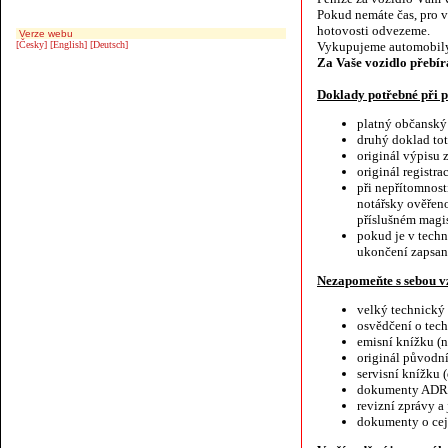
Pokud nemáte čas, pro 
hotovosti odvezeme.
Verze webu
[Česky]
[English]
[Deutsch]
Vykupujeme automobily
Za Vaše vozidlo přebír
Doklady potřebné při
platný občanský
druhý doklad toto
originál výpisu 
originál registr
při nepřítomnost
notářsky ověřeno
příslušném magis
pokud je v tech
ukončení zapsan
Nezapomeňte s sebou vz
velký technický
osvědčení o tec
emisní knížku (n
originál původn
servisní knížku
dokumenty ADR n
revizní zprávy a
dokumenty o cej