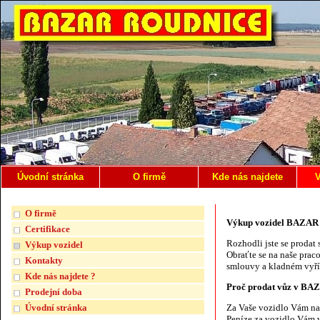
Úvodní stránka
O firmě
Kde nás najdete
V
O firmě
Výkup vozidel BAZA
Certifikace
Rozhodli jste se prodat
Výkup vozidel
Obraťte se na naše prac
Kontakty
smlouvy a kladném vyříz
Kde nás najdete ?
Proč prodat vůz v B
Prodejní doba
Úvodní stránka
Za Vaše vozidlo Vám n
Peníze za vozidlo Vám v