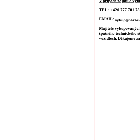
V případě zájmu o výku
TEL: +420 777 781 7
EMAIL:
Majitele vykupovaných
špatného technického s
vozidlech. Děkujeme za