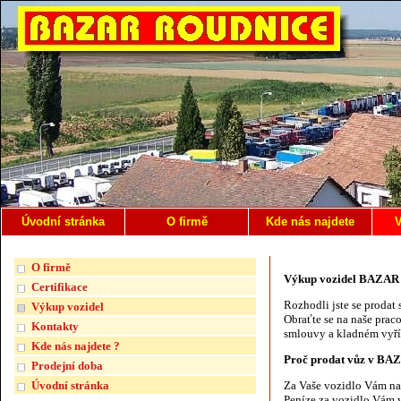
Úvodní stránka
O firmě
Kde nás najdete
V
O firmě
Výkup vozidel BAZA
Certifikace
Rozhodli jste se prodat
Výkup vozidel
Obraťte se na naše prac
Kontakty
smlouvy a kladném vyříz
Kde nás najdete ?
Proč prodat vůz v B
Prodejní doba
Úvodní stránka
Za Vaše vozidlo Vám n
Peníze za vozidlo Vám v