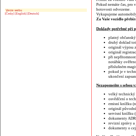
Pokud nemáte čas, pro 
hotovosti odvezeme.
Verze webu
[Česky]
[English]
[Deutsch]
Vykupujeme automobily
Za Vaše vozidlo přebír
Doklady potřebné při
platný občanský
druhý doklad toto
originál výpisu 
originál registr
při nepřítomnost
notářsky ověřeno
příslušném magis
pokud je v tech
ukončení zapsan
Nezapomeňte s sebou vz
velký technický
osvědčení o tec
emisní knížku (n
originál původn
servisní knížku
dokumenty ADR n
revizní zprávy a
dokumenty o cej