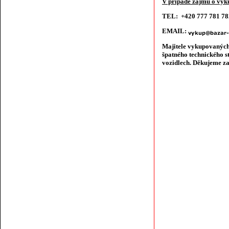
V případě zájmu o výku
TEL: +420 777 781 7
EMAIL:
Majitele vykupovaných
špatného technického s
vozidlech. Děkujeme za