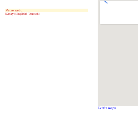
Verze webu
[Česky]
[English]
[Deutsch]
Zvětšit mapu