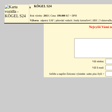
KÖGEL S24
Rok výroby:
2013
| Cena:
199.000
Kč + DPH
Výbava:
nápravy SAF | pérování vzduch | brzdy kotoučové | ABS | 3 shrnovačka
Nejvyšší Vámi n
Váš telefon:
Váš E-mail:
Sečtěte a napište číslicemi výsledek: sedm plus čtyři =