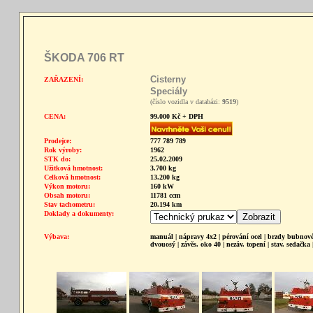
ŠKODA 706 RT
Cisterny
ZAŘAZENÍ:
Speciály
(číslo vozidla v databázi:
9519
)
CENA:
99.000 Kč + DPH
Prodejce:
777 789 789
Rok výroby:
1962
STK do:
25.02.2009
Užitková hmotnost:
3.700 kg
Celková hmotnost:
13.200 kg
Výkon motoru:
160 kW
Obsah motoru:
11781 ccm
Stav tachometru:
20.194 km
Doklady a dokumenty:
Výbava:
manuál | nápravy 4x2 | pérování ocel | brzdy bubnové
dvouosý | závěs. oko 40 | nezáv. topení | stav. sedačka 