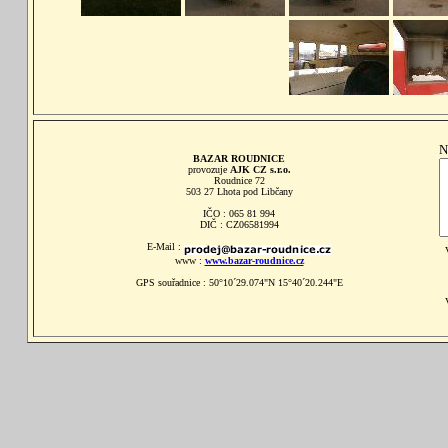
N
BAZAR ROUDNICE
provozuje
AJK CZ s.r.o.
Roudnice 72
503 27 Lhota pod Libčany
IČO : 065 81 994
DIČ : CZ06581994
E-Mail :
www :
www.bazar-roudnice.cz
GPS souřadnice : 50°10´29.074"N 15°40´20.244"E